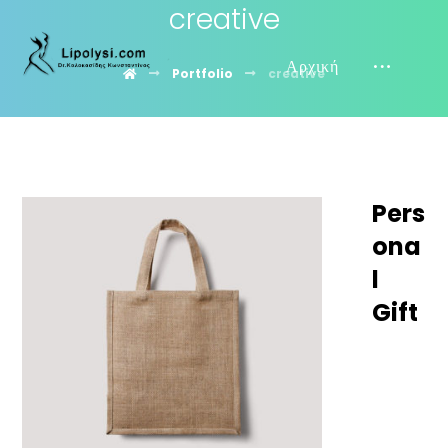
creative
Αρχική
Portfolio
creative
Pers
ona
l
Gift